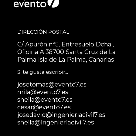
DIRECCIÓN POSTAL
C/ Apurón nº5, Entresuelo Dcha.,
Oficina A 38700 Santa Cruz de La
Palma Isla de La Palma, Canarias
Si te gusta escribir...
josetomas@evento7.es
mila@evento7.es
sheila@evento7.es
cesar@evento7.es
josedavid@ingenieriacivil7.es
sheila@ingenieriacivil7.es