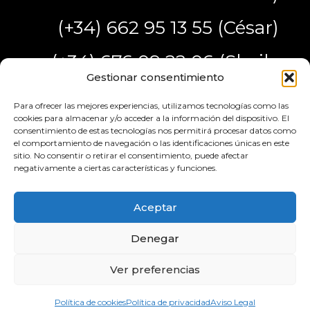
(+34) 662 95 13 55 (César)
(+34) 676 09 22 06 (Sheila
Gestionar consentimiento
R. Saucedo)
Para ofrecer las mejores experiencias, utilizamos tecnologías como las
cookies para almacenar y/o acceder a la información del dispositivo. El
consentimiento de estas tecnologías nos permitirá procesar datos como
el comportamiento de navegación o las identificaciones únicas en este
sitio. No consentir o retirar el consentimiento, puede afectar
negativamente a ciertas características y funciones.
Aceptar
© 2025 Grupo Evento7 | Todos los derechos reservados |
Aviso Legal
-
Denegar
Política de privacidad
-
Cookies
- Desarrollado por
Sepropyme
Ver preferencias
Política de cookies
Política de privacidad
Aviso Legal